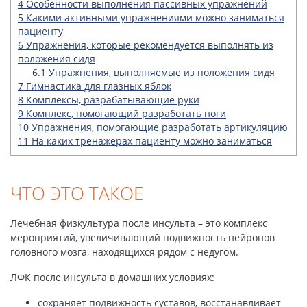
4
Особенности выполнения пассивных упражнений
5
Какими активными упражнениями можно заниматься
пациенту
6
Упражнения, которые рекомендуется выполнять из
положения сидя
6.1
Упражнения, выполняемые из положения сидя
7
Гимнастика для глазных яблок
8
Комплексы, разрабатывающие руки
9
Комплекс, помогающий разработать ноги
10
Упражнения, помогающие разработать артикуляцию
11
На каких тренажерах пациенту можно заниматься
ЧТО ЭТО ТАКОЕ
Лечебная физкультура после инсульта – это комплекс
мероприятий, увеличивающий подвижность нейронов
головного мозга, находящихся рядом с недугом.
ЛФК после инсульта в домашних условиях:
сохраняет подвижность суставов, восстанавливает