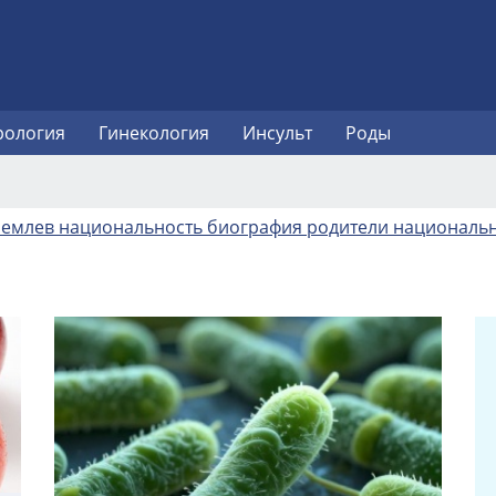
рология
Гинекология
Инсульт
Роды
емлев национальность биография родители националь