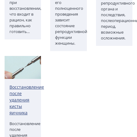
при
его
репродуктивного
восстановлении,
полноценного
органа и
что входит в
проведения
последствия,
рацион, как
зависит
послеоперационн
правильно
состояние
период,
готовить...
репродуктивной
возможные
функции
осложнения.
женщины.
Восстановление
после
удаления
кисты
яичника
Восстановление
после
удаления