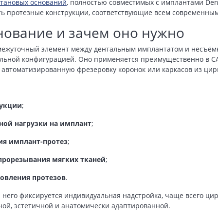
итановых оснований
, полностью совместимых с имплантами Den
ь протезные конструкции, соответствующие всем современным
снование и зачем оно нужно
межуточный элемент между дентальным имплантатом и несъёмно
сальной конфигурацией. Оно применяется преимущественно в C
втоматизированную фрезеровку коронок или каркасов из цирк
рукции
;
ной нагрузки на имплант
;
ия имплант-протез
;
прорезывания мягких тканей
;
товления протезов
.
а него фиксируется индивидуальная надстройка, чаще всего ци
ной, эстетичной и анатомически адаптированной.