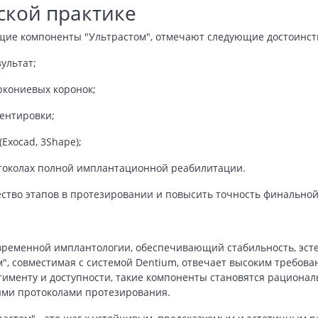
ской практике
щие компоненты "Ультрастом", отмечают следующие достоинств
ультат;
ркониевых коронок;
ентировки;
Exocad, 3Shape);
токолах полной имплантационной реабилитации.
ство этапов в протезировании и повысить точность финальной
овременной имплантологии, обеспечивающий стабильность, эсте
", совместимая с системой Dentium, отвечает высоким требова
именту и доступности, такие компоненты становятся рационал
ыми протоколами протезирования.