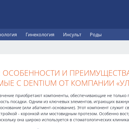
рология
Гинекология
Инсульт
Роды
 ОСОБЕННОСТИ И ПРЕИМУЩЕСТВА.
ЫЕ С DENTIUM ОТ КОМПАНИИ «У
ачение приобретают компоненты, обеспечивающие не только пр
чность посадки. Одним из ключевых элементов, играющих важн
 основание (или абатмент-основание). Этот компонент служит 
стройкой - коронкой или мостовидным протезом. Особенно вос
скольку она широко используется в стоматологических клиника