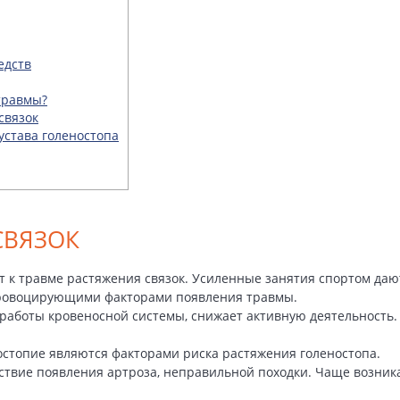
едств
травмы?
связок
става голеностопа
СВЯЗОК
т к травме растяжения связок. Усиленные занятия спортом даю
 провоцирующими факторами появления травмы.
аботы кровеносной системы, снижает активную деятельность. 
костопие являются факторами риска растяжения голеностопа.
твие появления артроза, неправильной походки. Чаще возника