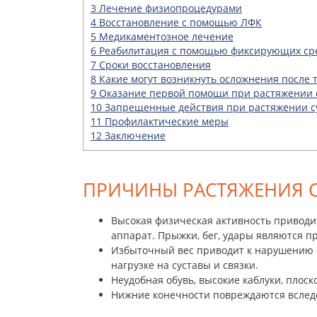
3
Лечение физиопроцедурами
4
Восстановление с помощью ЛФК
5
Медикаментозное лечение
6
Реабилитация с помощью фиксирующих ср
7
Сроки восстановления
8
Какие могут возникнуть осложнения после 
9
Оказание первой помощи при растяжении 
10
Запрещенные действия при растяжении су
11
Профилактические меры
12
Заключение
ПРИЧИНЫ РАСТЯЖЕНИЯ 
Высокая физическая активность приводи
аппарат. Прыжки, бег, удары являются
Избыточный вес приводит к нарушению р
нагрузке на суставы и связки.
Неудобная обувь, высокие каблуки, плос
Нижние конечности повреждаются вследс