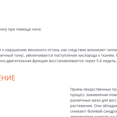
рону при помощи ноги;
т к нарушению венозного оттока, как следствие возникает гип
чный тонус, увеличивается поступление кислорода к тканям.
рно-двигательная функция восстанавливается через 5-6 недель.
ЕНИЕ
Прием лекарственных пре
процесс заживления помо
различные мази для восс
растяжения. Они облада
снижают болевой синдро
движениями наносят на 