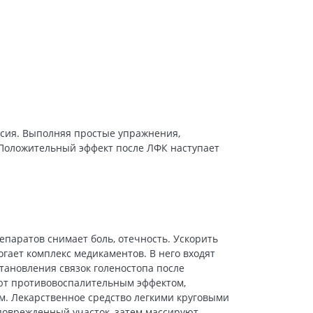
оксия. Выполняя простые упражнения,
 Положительный эффект после ЛФК наступает
паратов снимает боль, отечность. Ускорить
гает комплекс медикаментов. В него входят
тановления связок голеностопа после
ют противовоспалительным эффектом,
м. Лекарственное средство легкими круговыми
поврежденный участок, затем массируют