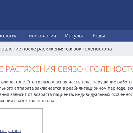
рология
Гинекология
Инсульт
Роды
новление после растяжения связок голеностопа
Е РАСТЯЖЕНИЯ СВЯЗОК ГОЛЕНОСТ
 голеностопе. Это травмоопасная часть тела, нарушение работы
ельного аппарата заключается в реабилитационном периоде, в
ения зависит от возраста пациента, индивидуальных особеннос
яжения связок голеностопа.
о сустава