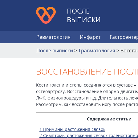
ПОСЛЕ
ВЫПИСКИ
Ревматология
Инфаркт
Гастроэнте
После выписки
>
Травматология
>
Восста
ВОССТАНОВЛЕНИЕ ПОСЛ
Кости голени и стопы соединяются в суставе –
остеоартрозу. Восстановление опорно-двигат
ЛФК, физиопроцедуры и т.д. Длительность леч
Рассмотрим, как восстановить ногу после раст
Содержание статьи
1
Причины растяжения связок
2
Симптомы растяжения связок голеностопног