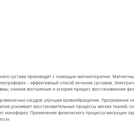
пного сустава производят с помощью магниотерапии. Магнитн
ектрофорез – эффективный способ лечения суставов. Электрич
вмы, снижая воспаление и ускоряя процесс восстановления физ
ровеносных сосудов, улучшая кровообращение. Прогревание н
рапия усиливает восстановительные процессы мягких тканей, с
ет ионофорез. Применение физического процесса миграции за
ессы.