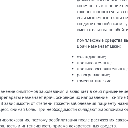
конечность в течение не
голеностопного сустава п
если мышечные ткани не
соединительной ткани су
вмешательства не обойти
Комплексные средства вы
Врач назначает мази:
охлаждающие;
противоотечные;
противовоспалительные;
разогревающие;
гомеопатические.
ранение симптомов заболевания и включает в себя применени
репараты назначает врач, основное их направление – сняти
В зависимости от степени тяжести заболевания пациенту назн
цесс, снимая боль. При необходимости обладают жаропонижаю
ивопоказания, поэтому реабилитация после растяжения связок
льность и интенсивность приема лекарственных средств.