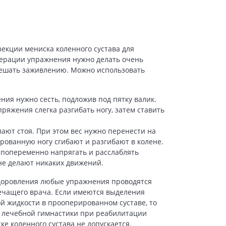
зекции мениска коленного сустава для
перации упражнения нужно делать очень
мешать заживлению. Можно использовать
ия нужно сесть, подложив под пятку валик.
ряжения слегка разгибать ногу, затем ставить
ют стоя. При этом вес нужно перенести на
рованную ногу сгибают и разгибают в колене.
 попеременно напрягать и расслаблять
не делают никаких движений.
доровления любые упражнения проводятся
ечащего врача. Если имеются выделения
й жидкости в прооперированном суставе, то
лечебной гимнастики при реабилитации
е коленного сустава не допускается.