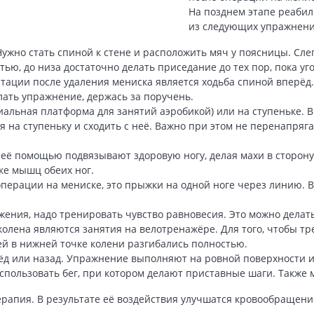
На позднем этапе реабил
из следующих упражнени
жно стать спиной к стене и расположить мяч у поясницы. Сле
ю, до низа достаточно делать приседание до тех пор, пока угол
ции после удаления мениска является ходьба спиной вперёд. 
лать упражнение, держась за поручень.
иальная платформа для занятий аэробикой) или на ступеньке. 
я на ступеньку и сходить с неё. Важно при этом не перенапряг
 её помощью подвязывают здоровую ногу, делая махи в сторон
ке мышц обеих ног.
операции на мениске, это прыжки на одной ноге через линию. 
жения, надо тренировать чувство равновесия. Это можно дела
олена являются занятия на велотренажёре. Для того, чтобы тр
й в нижней точке колени разгибались полностью.
д или назад. Упражнение выполняют на ровной поверхности ил
пользовать бег, при котором делают приставные шаги. Также м
апия. В результате её воздействия улучшатся кровообращение