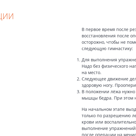
ЦИИ
В первое время после ре
восстановления после о
осторожно, чтобы не по
следующую гимнастику:
Для выполнения упражнен
Надо без физического нап
на место.
Следующее движение дела
здоровую ногу. Проопери
В положении лёжа нужно
мышцы бедра. При этом 
На начальном этапе выз
только по разрешению л
крови или воспалительно
выполнение упражнений 
после операции на мениск