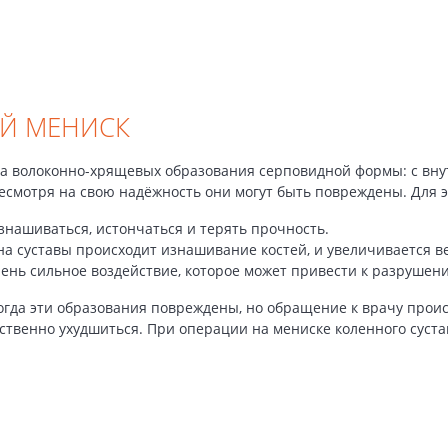
Й МЕНИСК
два волоконно-хрящевых образования серповидной формы: с вн
есмотря на свою надёжность они могут быть повреждены. Для э
знашиваться, истончаться и терять прочность.
на суставы происходит изнашивание костей, и увеличивается в
ень сильное воздействие, которое может привести к разрушен
огда эти образования повреждены, но обращение к врачу проис
ственно ухудшиться. При операции на мениске коленного суст