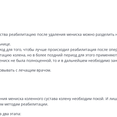
ства реабилитацию после удаления мениска можно разделить 
ьнице.
д для того, чтобы лучше происходил реабилитация после опе
ацию колена, но в более поздний период для этого применяютс
ениск не была полноценной, то и в дальнейшем необходимо за
совывать с лечащим врачом.
ния мениска коленного сустава колену необходим покой. И лишь
ным методам реабилитации.
 два этапа: