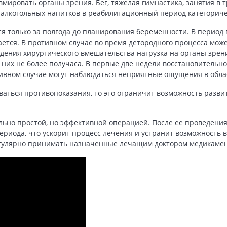
авмировать органы зрения. Бег, тяжелая гимнастика, занятия в
 алкогольных напитков в реабилитационный период категорич
я только за полгода до планирования беременности. В перио
ается. В противном случае во время детородного процесса мож
едения хирургического вмешательства нагрузка на органы зре
них не более получаса. В первые две недели восстановительн
ивном случае могут наблюдаться неприятные ощущения в облас
ваться противопоказания, то это ограничит возможность разв
льно простой, но эффективной операцией. После ее проведени
ериода, что ускорит процесс лечения и устранит возможность 
регулярно принимать назначенные лечащим доктором медикаме