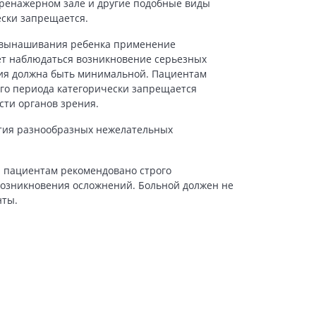
 тренажерном зале и другие подобные виды
ески запрещается.
д вынашивания ребенка применение
ет наблюдаться возникновение серьезных
ния должна быть минимальной. Пациентам
ого периода категорически запрещается
ти органов зрения.
ития разнообразных нежелательных
я пациентам рекомендовано строго
возникновения осложнений. Больной должен не
нты.