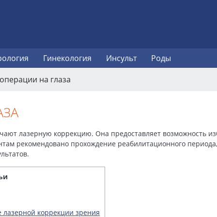
рология
Гинекология
Инсульт
Роды
операции на глаза
АЗА
чают лазерную коррекцию. Она предоставляет возможность изб
там рекомендовано прохождение реабилитационного периода,
льтатов.
ьи
 лазерной коррекции зрения