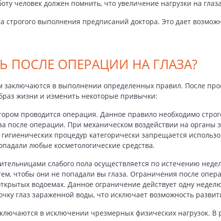
оту человек должен помнить, что увеличение нагрузки на глаз
а строгого выполнения предписаний доктора. Это дает возмож
Ь ПОСЛЕ ОПЕРАЦИИ НА ГЛАЗА?
м
заключаются в выполнении определенных правил. После про
браз жизни и изменить некоторые привычки:
отором проводится операция. Данное правило необходимо строг
за после операции
. При механическом воздействии на органы
 гигиенических процедур категорически запрещается использо
опадали любые косметологические средства.
тельницами слабого пола осуществляется по истечению недели
тем, чтобы они не попадали вы глаза.
Ограничения после опера
открытых водоемах. Данное ограничение действует одну недел
очку глаз зараженной воды, что исключает возможность разви
ключаются в исключении чрезмерных физических нагрузок. В