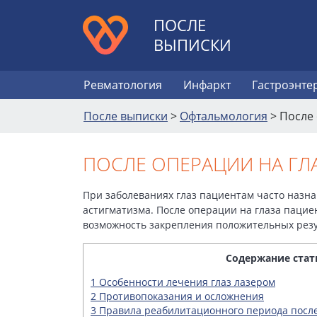
ПОСЛЕ
ВЫПИСКИ
Ревматология
Инфаркт
Гастроэнте
После выписки
>
Офтальмология
>
После 
ПОСЛЕ ОПЕРАЦИИ НА ГЛ
При заболеваниях глаз пациентам часто назна
астигматизма.
После операции на глаза
пациен
возможность закрепления положительных резу
Содержание стат
1
Особенности лечения глаз лазером
2
Противопоказания и осложнения
3
Правила реабилитационного периода после