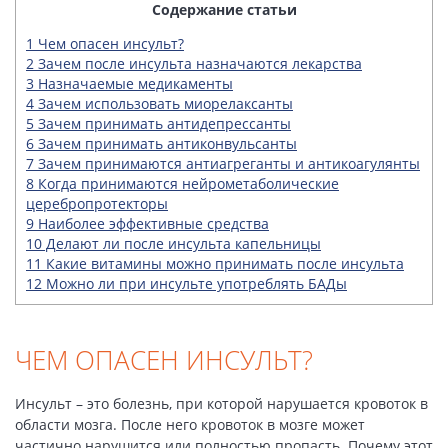
Содержание статьи
1
Чем опасен инсульт?
2
Зачем после инсульта назначаются лекарства
3
Назначаемые медикаменты
4
Зачем использовать миорелаксанты
5
Зачем принимать антидепрессанты
6
Зачем принимать антиконвульсанты
7
Зачем принимаются антиагреганты и антикоагулянты
8
Когда принимаются нейрометаболические
церебропротекторы
9
Наиболее эффективные средства
10
Делают ли после инсульта капельницы
11
Какие витамины можно принимать после инсульта
12
Можно ли при инсульте употреблять БАДы
ЧЕМ ОПАСЕН ИНСУЛЬТ?
Инсульт – это болезнь, при которой нарушается кровоток в
области мозга. После него кровоток в мозге может
частично нарушится или полностью пропасть. Почему этот