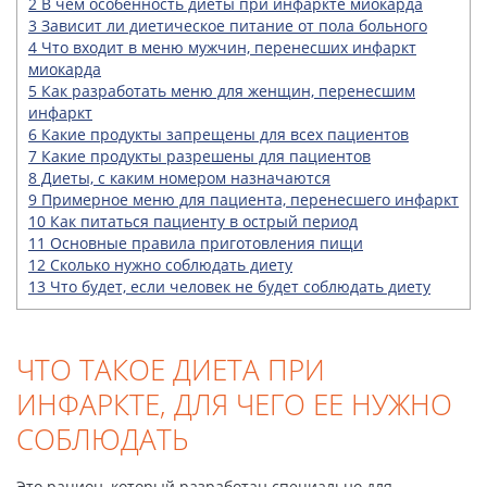
2
В чем особенность диеты при инфаркте миокарда
3
Зависит ли диетическое питание от пола больного
4
Что входит в меню мужчин, перенесших инфаркт
миокарда
5
Как разработать меню для женщин, перенесшим
инфаркт
6
Какие продукты запрещены для всех пациентов
7
Какие продукты разрешены для пациентов
8
Диеты, с каким номером назначаются
9
Примерное меню для пациента, перенесшего инфаркт
10
Как питаться пациенту в острый период
11
Основные правила приготовления пищи
12
Сколько нужно соблюдать диету
13
Что будет, если человек не будет соблюдать диету
ЧТО ТАКОЕ ДИЕТА ПРИ
ИНФАРКТЕ, ДЛЯ ЧЕГО ЕЕ НУЖНО
СОБЛЮДАТЬ
Это рацион, который разработан специально для