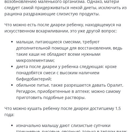
возобновлению маленького организма. Однако, матери
следует самой придерживаться некой диеты, исключить из
рациона раздражающие слизистую продукты.
Что можно есть после диареи ребенку, находящемуся на
искусственном вскармливании, это уже другой вопрос:
малыши, питающиеся смесями, требуют
дополнительной помощи для восстановления, ведь
такие каши не обладают всеми нужными
микроэлементами;
диета после диареи у ребенка следующая: крохе
понадобятся смеси с высоким наличием
бифидобактерий;
обильное питье, также разрешается давать Оралит,
Регидрон, приобретенные в аптеке; можно самому
приготовить подобные растворы.
Что можно кушать ребенку после диареи достигшему 1,5
года:
изначально малышу дают слизистые супчики
(гречневые, рисовые, овсяные), только в теплом виде;