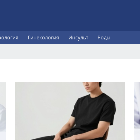
рология
Гинекология
Инсульт
Роды